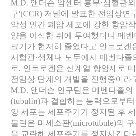
M.D. 앤더슨 암센터 흉부·심혈관
구'(CCR) 저널에 발표한 전임상
악성 인간 폐암 세포에 강한 항암작
양을 이식한 쥐에 투여했더니 메벤
크기가 현저히 줄었다고 인트로겐은
시험관·생체내 모두에서 메벤다졸
로, 인트로겐은 신계열 항암제로 
전임상 단계의 개발을 진행중이라고
M.D. 앤더슨 연구팀은 메벤다졸
(tubulin)과 결합하는 능력으로
양 세포는 세포주기가 정지된 후 세포사
불린은 미세소관(microtubule)
을 교란해 세포주기를 정지시킨다는