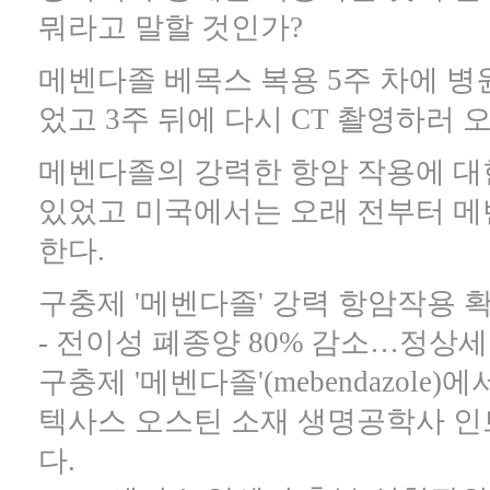
뭐라고 말할 것인가?
메벤다졸 베목스 복용 5주 차에 
었고 3주 뒤에 다시 CT 촬영하러 
메벤다졸의 강력한 항암 작용에 대한
있었고 미국에서는 오래 전부터 메
한다.
구충제 '메벤다졸' 강력 항암작용 
- 전이성 폐종양 80% 감소…정상
구충제 '메벤다졸'(mebendazol
텍사스 오스틴 소재 생명공학사 인트로
다.