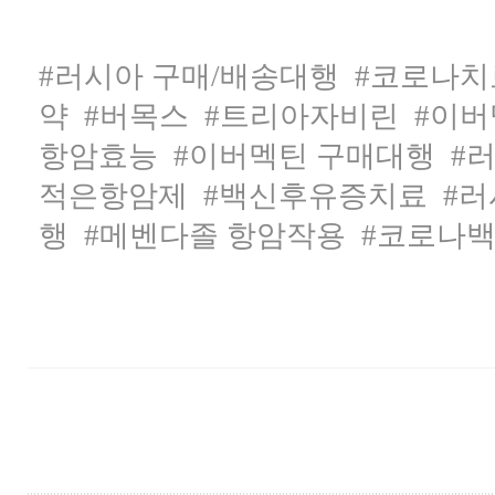
#러시아 구매/배송대행
#코로나치
약
#버목스
#트리아자비린
#이버
항암효능
#이버멕틴 구매대행
#
적은항암제
#백신후유증치료
#러
행
#메벤다졸 항암작용
#코로나