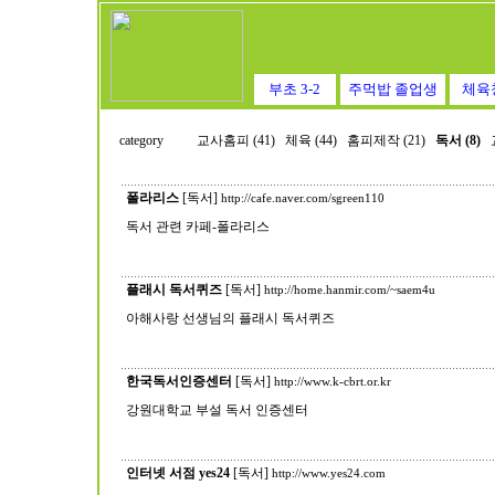
부초 3-2
주먹밥 졸업생
체육
category
교사홈피 (41)
체육 (44)
홈피제작 (21)
독서 (8)
폴라리스
[독서]
http://cafe.naver.com/sgreen110
독서 관련 카페-폴라리스
플래시 독서퀴즈
[독서]
http://home.hanmir.com/~saem4u
아해사랑 선생님의 플래시 독서퀴즈
한국독서인증센터
[독서]
http://www.k-cbrt.or.kr
강원대학교 부설 독서 인증센터
인터넷 서점 yes24
[독서]
http://www.yes24.com