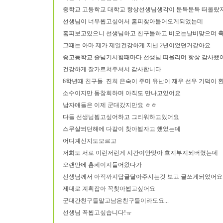
중학교 고등학교 대학교 항상선생님생각이 문득문득 떠올랐
선생님이 너무뵙고싶어서 홈피찾아들어오게되었는데
홈피보고있으니 선생님하고 친구들하고 비오는날비맞으며 축
그때는 아마 제가 제일건강하게 지낸 2년이었던거같아요
중고등학교 줄넘기시험때마다 선생님 떠올리며 항상 감사했
건강하게 잘가르쳐주셔서 감사합니다
6학년때 친구들 진희 은숙이 주미 유난이 재우 선우 기덕이 
소수이지만 동창회하며 아직도 만나고있어요
남자애들은 이제 군대갔지만요 ㅎㅎ
다들 선생님뵙고싶어하고 그리워하고있어요
스무살되던해에 다같이 찾아뵙자고 했었는데
어디계신지도모르고
저희도 서로 이런저런게 시간이안맞아 흐지부지되버렸는데
오랜만에 홈페이지들어왔다가
선생님께서 아직까지답글달아주시는것 보고 글쓰게되었어요
제대로 계획잡아 꼭찾아뵙고싶어요
군대간친구들말고남은친구들이라도요...
선생님 꼭뵙고싶습니다!ㅠ