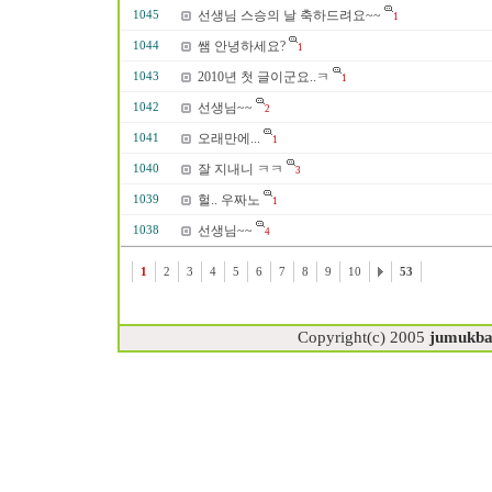
선생님 스승의 날 축하드려요~~
1045
1
쌤 안녕하세요?
1044
1
2010년 첫 글이군요..ㅋ
1043
1
선생님~~
1042
2
오래만에...
1041
1
잘 지내니 ㅋㅋ
1040
3
헐.. 우짜노
1039
1
선생님~~
1038
4
1
2
3
4
5
6
7
8
9
10
53
Copyright(c) 2005
jumukb