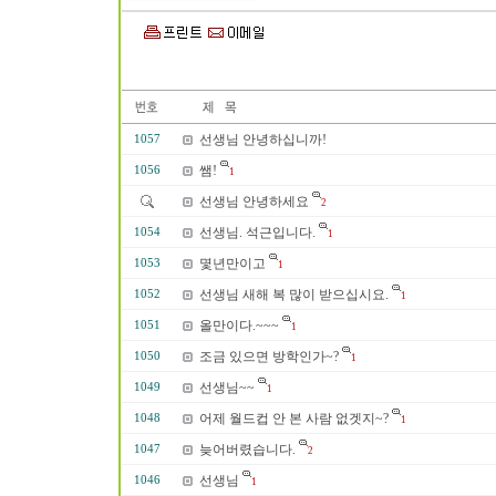
선생님 안녕하십니까!
1057
쌤!
1056
1
선생님 안녕하세요
2
선생님. 석근입니다.
1054
1
몇년만이고
1053
1
선생님 새해 복 많이 받으십시요.
1052
1
올만이다.~~~
1051
1
조금 있으면 방학인가~?
1050
1
선생님~~
1049
1
어제 월드컵 안 본 사람 없겟지~?
1048
1
늦어버렸습니다.
1047
2
선생님
1046
1