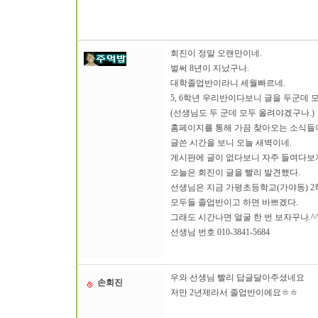
회진이 정말 오랜만이네.
벌써 8년이 지났구나.
대학졸업반이라니 세월빠르네.
5, 6학년 우리반이다보니 글을 두군데 모
(선생님도 두 군데 모두 올려야겠구나.)
홈페이지를 통해 가끔 찾아오는 소식들이
글쓴 시간을 보니 오늘 새벽이네.
게시판에 글이 없다보니 자주 들여다보지
오늘은 회진이 글을 빨리 발견했다.
선생님은 지금 가평초등학교(가야동) 2
모두들 졸업반이고 하면 바쁘겠다.
그래도 시간나면 얼굴 한 번 보자꾸나.^
선생님 번호 010-3841-5684
우와 선생님 빨리 답글달아주셨네요
손회진
저만 2년제라서 졸업반이에요ㅎㅎ