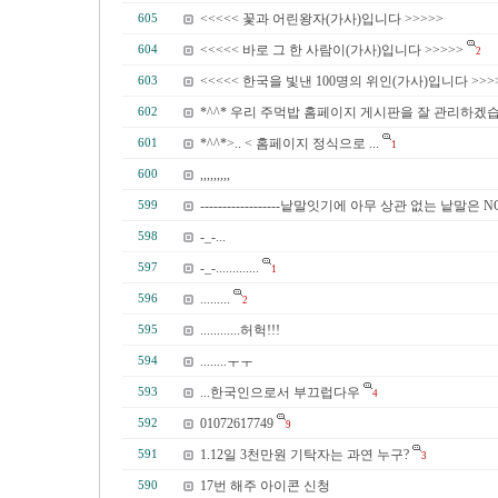
<<<<< 꽃과 어린왕자(가사)입니다 >>>>>
605
<<<<< 바로 그 한 사람이(가사)입니다 >>>>>
604
2
<<<<< 한국을 빛낸 100명의 위인(가사)입니다 >>>
603
*^^* 우리 주먹밥 홈페이지 게시판을 잘 관리하겠습
602
*^^*>.. < 홈페이지 정식으로 ...
601
1
,,,,,,,,,
600
------------------낱말잇기에 아무 상관 없는 낱말은 NO-----
599
-_-...
598
-_-.............
597
1
.........
596
2
............허헉!!!
595
........ㅜㅜ
594
...한국인으로서 부끄럽다우
593
4
01072617749
592
9
1.12일 3천만원 기탁자는 과연 누구?
591
3
17번 해주 아이콘 신청
590