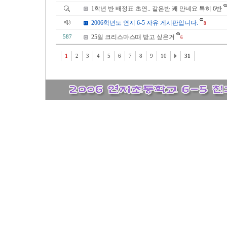
1학년 반 배정표 초연.. 같은반 꽤 만네요 특히 6반
2006학년도 연지 6-5 자유 게시판입니다.
8
25일 크리스마스때 받고 싶은거
587
6
1
2
3
4
5
6
7
8
9
10
31