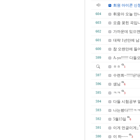
회원 아이콘 신
휘웅아 오늘 만
604
요즘 꽂힌 곡입니
603
가까운데 있으면서
602
대략 1년만에 남기
601
참 오랜만에 들어오
600
A-yo!!!!!
599
ㅎㅎ
1
수련회~!!!!!@!
597
샘님
596
6
ㅋㅋ
595
3
다들 시험공부 
594
나는봤다!!!!
593
5월15일
592
6
이게 먼글이게;;
591
이 하~~~
590
3