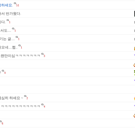
청하세요.
51
나서 반가웠다.
다.
1
도....
1
는 글....
1
네....쩝..
1
! 다들오랜만이심ㅋㅋㅋㅋㅋㅋㅋ
3
@
4
열심히 하세요 ~
2
ㅋㅋㅋㅋㅋㅋㅋㅋㅋㅋㅋㅋㅋ
4
6