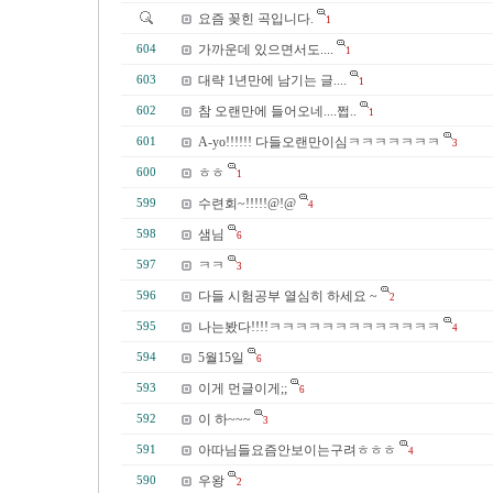
요즘 꽂힌 곡입니다.
1
가까운데 있으면서도....
604
1
대략 1년만에 남기는 글....
603
1
참 오랜만에 들어오네....쩝..
602
1
A-yo!!!!!! 다들오랜만이심ㅋㅋㅋㅋㅋㅋㅋ
601
3
ㅎㅎ
600
1
수련회~!!!!!@!@
599
4
샘님
598
6
ㅋㅋ
597
3
다들 시험공부 열심히 하세요 ~
596
2
나는봤다!!!!ㅋㅋㅋㅋㅋㅋㅋㅋㅋㅋㅋㅋㅋ
595
4
5월15일
594
6
이게 먼글이게;;
593
6
이 하~~~
592
3
아따님들요즘안보이는구려ㅎㅎㅎ
591
4
우왕
590
2