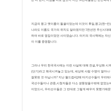
은 바 있어, 이점을 바로 잡고저 지난 30년세월동안 한민족에
지금의 몽고 옛이름이 돌궐이었는데 이것이 후일,몽고(한=칸)
나라도 이름도 국가의 위치도 달라졌지만 5천년전 주신시대때 
하여 바로 옆집이었던 사이였습니다. 터키의 국사책에는 자신들
이 이를 증명합니다.
그러나 우리 한국국사에는 이런 사실에 대해 전설,우상화 시
(단기)라고 왜곡시켜놓고 있는데, 세상에 사람 수명이 얼마나 
잘못된 것 아닙니까? 지난 월드컵4강때 터키선수들이 우리태
국선수들이나 관중,시청자들은 다소 생뚱맞을수밖에 없었는
이었드시, 우리선수들은 그 반대로 그렇게 배우지 못했기때