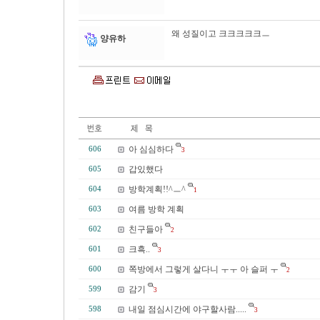
왜 성질이고 크크크크크ㅡ
양유하
아 심심하다
606
3
갑있했다
605
방학계획!!^ㅡ^
604
1
여름 방학 계획
603
친구들아
602
2
크흑..
601
3
쪽방에서 그렇게 살다니 ㅜㅜ 아 슬퍼 ㅜ
600
2
감기
599
3
내일 점심시간에 야구할사람.....
598
3