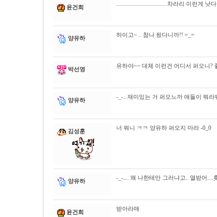
...................................차라리 이런게 낫
윤건희
하이고~ .. 참나 됬다니까!! =_=
양유하
유하야~~ 대체 이런건 어디서 퍼오니? 좋
박선영
-_-.. 재미있는 거 퍼오느까 애들이 뭐
양유하
너 뭐니 ㅋㅋ 양유하 퍼오지 마라 -0_0
김성훈
-_-.... 왜 나한테만 그러냐고.. 열받어....
양유하
받아라매
윤건희