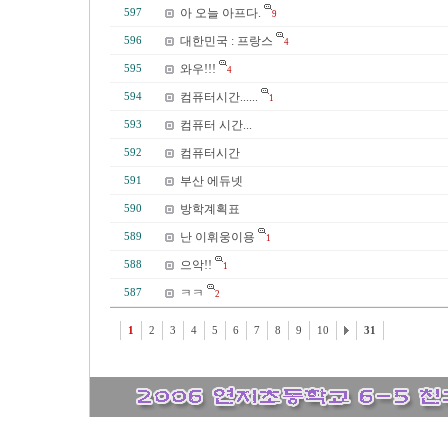
아 오늘 아프다.
597
9
대한민국 : 프랑스
596
4
와우!!!
595
4
컴퓨터시간......
594
1
컴퓨터 시간...
593
컴퓨터시간
592
부산 에듀넷
591
방학계획표
590
난 이휘웅이용
589
1
으악!!
588
1
ㅋㅋ
587
2
1
2
3
4
5
6
7
8
9
10
31