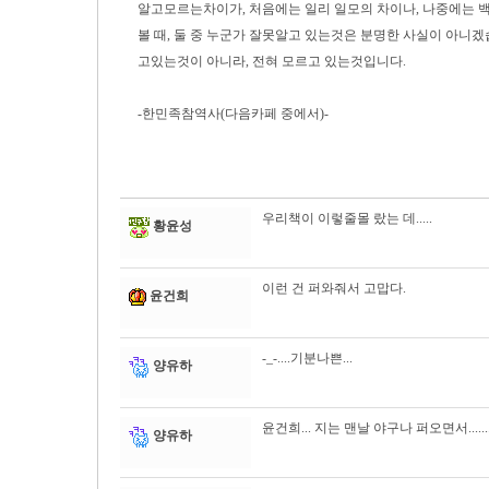
알고모르는차이가, 처음에는 일리 일모의 차이나, 나중에는 백
볼 때, 둘 중 누군가 잘못알고 있는것은 분명한 사실이 아니
고있는것이 아니라, 전혀 모르고 있는것입니다.
-한민족참역사(다음카페 중에서)-
우리책이 이렇줄몰 랐는 데.....
황윤성
이런 건 퍼와줘서 고맙다.
윤건희
-_-....기분나쁜...
양유하
윤건희... 지는 맨날 야구나 퍼오면서......
양유하