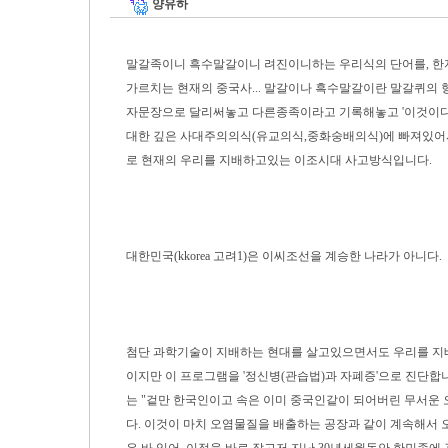
양유하
말갈족이니 흑수말갈이니 려진이니하는 우리식의 단어를, 한
가르치는 현재의 중국사... 말갈이나 흑수말갈이란 말갈퀴의
자문장으로 달리써놓고 다른종족이라고 기록해놓고 '이것이다' 
대한 깊은 사대주의의식(유교의식,중화숭배의식)에 빠져있어서
로 현재의 우리를 지배하고있는 이조시대 사고방식입니다.
대한민국(kkorea 고려1)은 이씨조선을 계승한 나라가 아니다.
첨단 과학기술이 지배하는 현대를 살고있으면서도 우리를 지배하는
이지만 이 프로그램을 '정신병(관습법)과 자폐증'으로 진단합
는 "겉만 한국인이고 속은 이미 중국인같이 되어버린 무서운 오
다. 이것이 마치 오염물질을 배출하는 공장과 같이 계속해서 