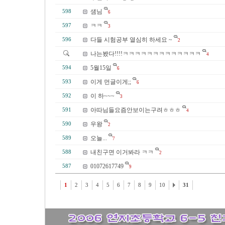
샘님
598
6
ㅋㅋ
597
3
다들 시험공부 열심히 하세요 ~
596
2
나는봤다!!!!ㅋㅋㅋㅋㅋㅋㅋㅋㅋㅋㅋㅋㅋ
4
5월15일
594
6
이게 먼글이게;;
593
6
이 하~~~
592
3
아따님들요즘안보이는구려ㅎㅎㅎ
591
4
우왕
590
2
오늘...
589
7
내친구면 이거봐라 ㅋㅋ
588
2
01072617749
587
9
1
2
3
4
5
6
7
8
9
10
31