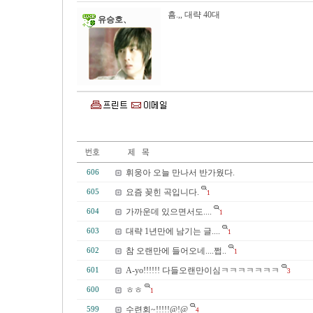
흠.,, 대략 40대
유승호、
휘웅아 오늘 만나서 반가웠다.
606
요즘 꽂힌 곡입니다.
605
1
가까운데 있으면서도....
604
1
대략 1년만에 남기는 글....
603
1
참 오랜만에 들어오네....쩝..
602
1
A-yo!!!!!! 다들오랜만이심ㅋㅋㅋㅋㅋㅋㅋ
601
3
ㅎㅎ
600
1
수련회~!!!!!@!@
599
4