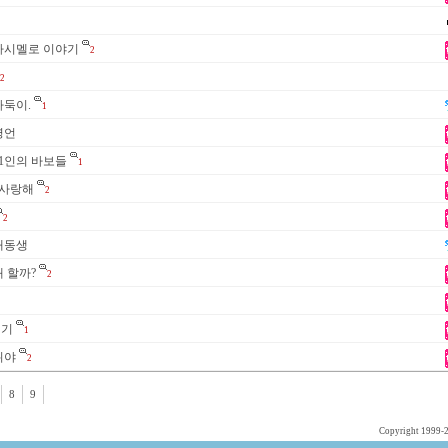
마시멜로 이야기
2
2
바둑이.
1
명언
1인의 바보들
1
 사랑해
2
2
내동생
 할까?
2
일기
1
위야
2
8
9
Copyright 1999-