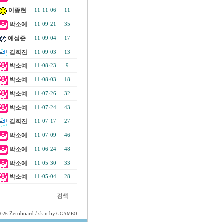
이종현
11·11·06
11
박소예
11·09·21
35
예성준
11·09·04
17
김희진
11·09·03
13
박소예
11·08·23
9
박소예
11·08·03
18
박소예
11·07·26
32
박소예
11·07·24
43
김희진
11·07·17
27
박소예
11·07·09
46
박소예
11·06·24
48
박소예
11·05·30
33
박소예
11·05·04
28
Zeroboard
/ skin by
2026
GGAMBO