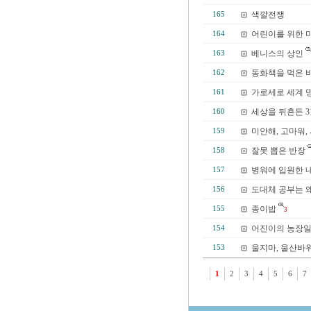
색깔전쟁
165
어린이를 위한 
164
베니스의 상인
163
동화책을 먹은 
162
가로세로 세계 
161
세상을 뒤흔든 3
160
미안해, 고마워,
159
잘못 뽑은 반장
158
병워에 입원한 
157
도대체 공부는 왜
156
종이밥
155
3
어진이의 농장
154
울지마, 울산바
153
1
2
3
4
5
6
7