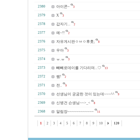
아이콘~
2380
3
X
2379
3
갑자기...
2378
2
예~!!
2377
2
자유게시판ㅇㅂㅇ후훗;
2376
8
우아
2375
3
ㅠ.ㅠ
2374
3
빼빼로데이를 기다리며...♡
2373
13
쌤!
2372
2
전..
2371
9
선생님이 궁굼한 것이 있는데~~~^^
2370
9
신병건 슨생님~~>_<
2369
8
알림장~~~~~~~~~~~~
2368
11
1
2
3
4
5
6
7
8
9
10
120