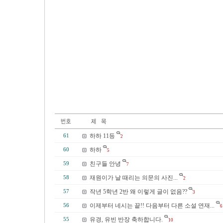
하하 11등
61
2
하하
60
5
친구들 안녕
59
7
재원이가 날 때리는 의문의 사진...
58
2
작년 5학년 2반 왜 이렇게 글이 없음??
57
3
이제부터 네시는 끝!! 다음부터 다른 소설 연재...
56
6
유경, 유빈 반장 축하합니다.
55
10