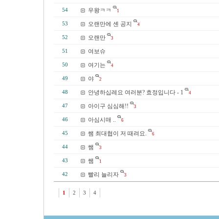
우왕ㅋㅋ
54
1
오랜만에 셴 공지
53
4
오랜만
52
3
여보슈
51
여기는
50
4
야
49
2
안녕하십레요 여러분? 효정입니다 - 1
48
4
아이구 심심해!!
47
3
아심시매 ..
46
6
쌤 최대협이 저 때려요.
45
6
쌤
44
3
쌤
43
1
빨리 늘리자
42
3
1
2
3
4