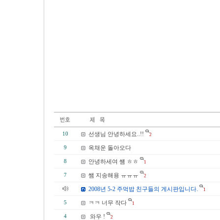
선생님 안녕하세요..!!
10
2
옥채운 돌아오다
9
안녕하세여 썜 ㅎㅎ
8
1
쌤 지송해용 ㅠㅠㅠ
7
2
2008년 5-2 주먹밥 친구들의 게시판입니다.
1
ㅋㅋ 너무 작다
5
1
와우 !
4
2