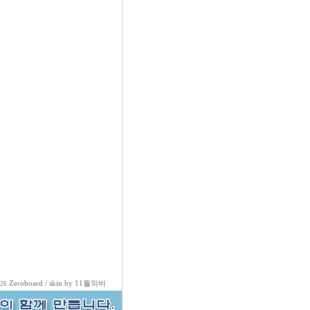
Zeroboard
/ skin by
11월의비
026