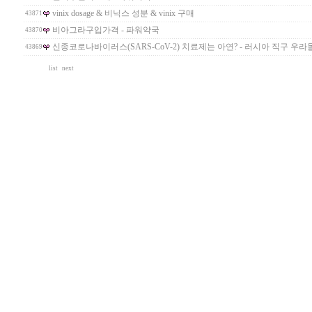
vinix dosage & 비닉스 성분 & vinix 구매
43871
비아그라구입가격 - 파워약국
43870
신종코로나바이러스(SARS-CoV-2) 치료제는 아연? - 러시아 직구 우라몰 uL
43869
list
next