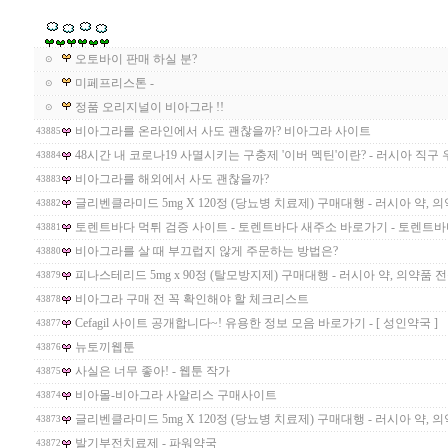
오토바이 판매 하실 분?
⊙
미페프리스톤 -
⊙
정품 오리지널이 비아그라 !!
⊙
비아그라를 온라인에서 사도 괜찮을까? 비아그라 사이트
43885
48시간 내 코로나19 사멸시키는 구충제 '이버 멕틴'이란? - 러시아 직구 우라몰
43884
비아그라를 해외에서 사도 괜찮을까?
43883
글리벤클라미드 5mg X 120정 (당뇨병 치료제) 구매대행 - 러시아 약,
43882
토렌트바다 먹튀 검증 사이트 - 토렌트바다 새주소 바로가기 - 토렌트바다 막힘
43881
비아그라를 살 때 부끄럽지 않게 주문하는 방법은?
43880
피나스테리드 5mg x 90정 (탈모방지제) 구매대행 - 러시아 약, 의약품 
43879
비아그라 구매 전 꼭 확인해야 할 체크리스트
43878
Cefagil 사이트 공개합니다~! 유용한 정보 모음 바로가기 - [ 성인약국 ]
43877
뉴토끼웹툰
43876
사실은 너무 좋아! - 웹툰 작가
43875
비아몰-비아그라 사알리스 구매사이트
43874
글리벤클라미드 5mg X 120정 (당뇨병 치료제) 구매대행 - 러시아 약,
43873
발기부전치료제 - 파워약국
43872