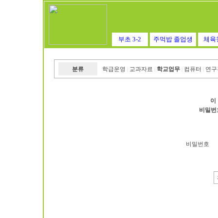
부초 3-2
주먹밥 졸업생
체육
분류
학급운영
교과자료
학교업무
컴퓨터
연구
|
|
|
|
이
비밀번
비밀번호