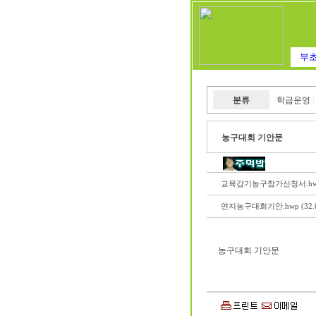
부초
분류
학급운영
|
농구대회 기안문
교육감기농구참가신청서.hwp (
연지농구대회기안.hwp (32.0
농구대회 기안문