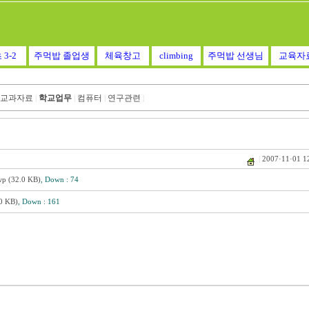
 3-2
주먹밥 졸업생
체육창고
climbing
주먹밥 선생님
교육자
교과자료
학교업무
컴퓨터
연구관련
|
|
|
|
|
2007·11·01 1
32.0 KB)
, Down : 74
 KB)
, Down : 161