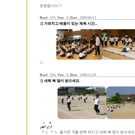
운동합시다.^^
Read
: 474,
Vote
: 0,
Date
:
2009/06/13
가르치고 배움이 있는 체육 시간...
^^
Read
: 504,
Vote
: 0,
Date
:
2008/12/29
새해 복 많이 받으세요.
○ ●
┏■┛┏□┛
┛┓ ┛┓ 즐거운 겨울 방학 되시고 새해 복 많이 받으세요