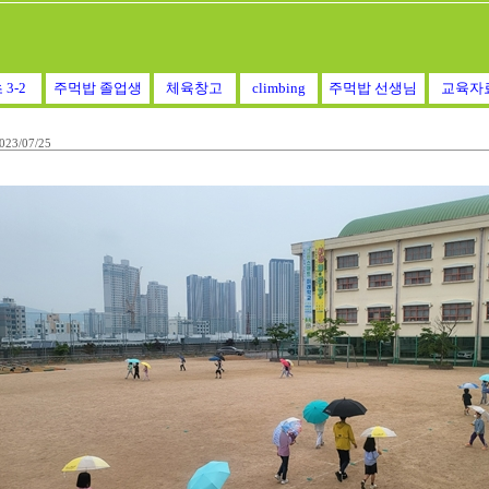
 3-2
주먹밥 졸업생
체육창고
climbing
주먹밥 선생님
교육자
023/07/25