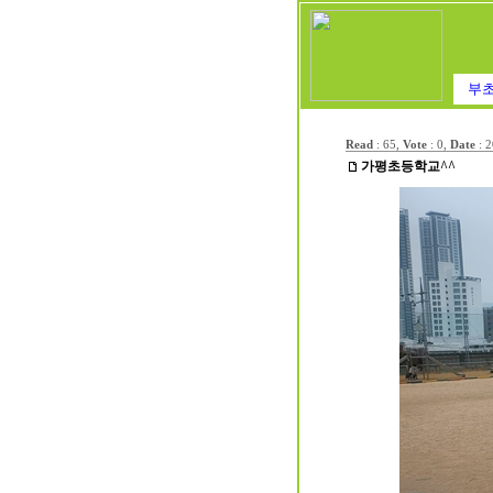
부초
Read
: 65,
Vote
: 0,
Date
:
2
가평초등학교^^