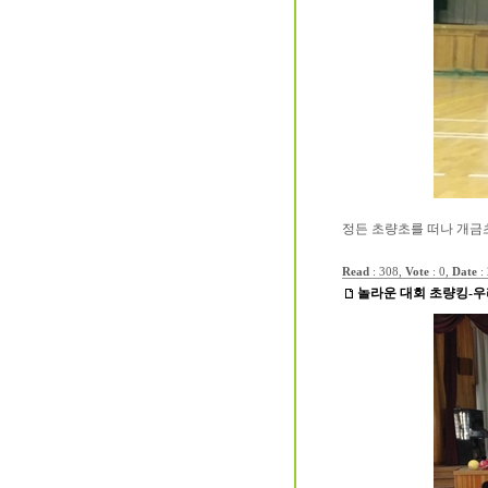
정든 초량초를 떠나 개금
Read
: 308,
Vote
: 0,
Date
:
놀라운 대회 초량킹-우