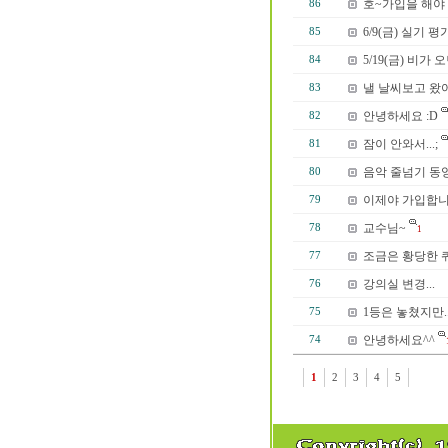
호~가입을 해야 
86
6/9(금) 실기 
85
5/19(금) 비가 
84
낼 날씨보고 왔
83
안녕하세요 :D
82
잠이 안와서...;
81
음악 줄넘기 동
80
이제야 가입합니
79
교수님~
78
1
조금은 황당한 퀴즈
77
강의실 변경...
76
1등은 놓쳤지만..
75
안녕하세요^^
74
1
2
3
4
5