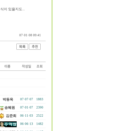
식이 있을지도...
.
07·01·08 09:41
박동욱
07·07·07
1883
송혜원
07·01·07
2390
김준희
06·11·03
2522
06·06·13
1482