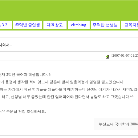
 3-2
주먹밥 졸업생
체육창고
climbing
주먹밥 선생님
교육자
와서...
|
2007·01·07 01:2
현재 3학년 국어과 학생입니다.ㅎ
에 올챙이 생각한 적이 엊그제 같은데 벌써 임용걱정에 덜덜덜 떨고있습니다.
하는 자리에서 지난 학기들을 되돌아보며 얘기하는데 선생님 얘기가 나와서 재미있었습
 하고, 선생님 너무 좋았는데 한잔 얻어먹어야 된다면서 농담도 하고 그랬습니다.^^
^^ 추운날 건강 조심하세요.
부산교대 국어학과 2004