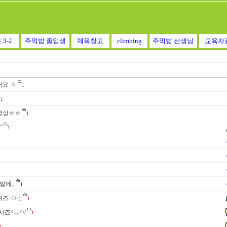
 3-2
주먹밥 졸업생
체육창고
climbing
주먹밥 선생님
교육자
어요 ㅎ
1
1
영상ㅎㅎ
1
'
1
에..
1
-ㅁ-;;
1
죠^ㅡ^//
1