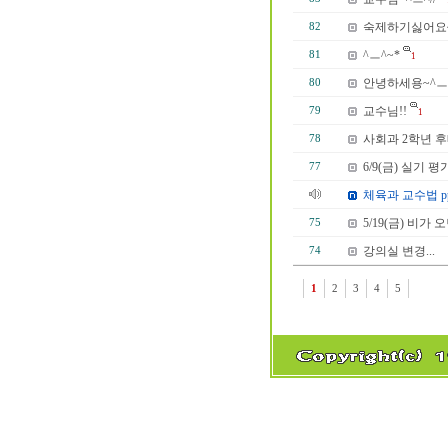
숙제하기싫어요~
82
^ㅡ^~*
81
1
안녕하세용~^ㅡ^
80
교수님!!
79
1
사회과 2학년 
78
6/9(금) 실기 
77
체육과 교수법 p
5/19(금) 비가 
75
강의실 변경...
74
1
2
3
4
5