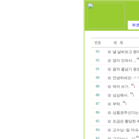
부초
낼 날씨보고 왔
93
잠이 안와서...;
92
음악 줄넘기 동
91
안녕하세요~ ^ ^'
90
띄어 쓰기..
89
1
심심해서..
88
1
부탁..
87
1
상품권주신다는말
86
조금은 황당한 퀴즈
85
교수님~잘 지내시
84
교수님~^ㅡ^//
83