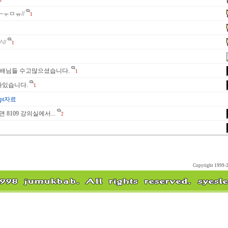
1
ㅜㅁㅠ//
1
//
1
후배님들 수고많으셨습니다.
1
평가있습니다.
1
pt자료
오면 8109 강의실에서...
2
Copyright 1999-