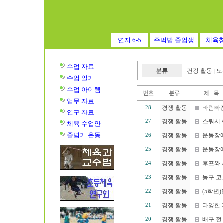
연지 6-5
주먹밥 졸업생
체육
수업 자료
분류
건강 활동
도
|
수업
일기
수업
아이템
업무 자료
경쟁 활동
바람빠
28
연구 자료
경쟁 활동
스쿼시 
27
체육 수업안
줄넘기 운동
경쟁 활동
운동장에
26
경쟁 활동
운동장에
25
경쟁 활동
후프와 
24
경쟁 활동
농구 코
23
경쟁 활동
(5학년
22
경쟁 활동
다양한 
21
경쟁 활동
배구 전
20