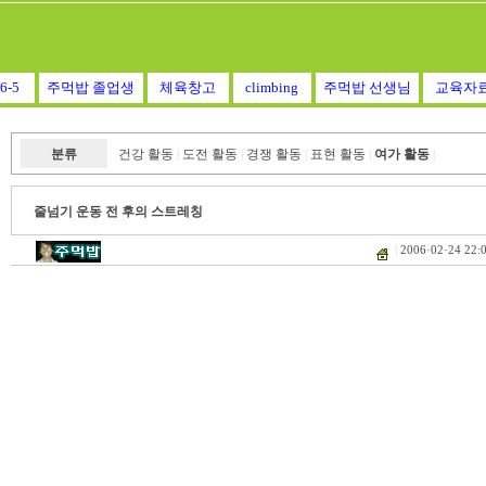
6-5
주먹밥 졸업생
체육창고
climbing
주먹밥 선생님
교육자
분류
건강 활동
도전 활동
경쟁 활동
표현 활동
여가 활동
|
|
|
|
|
줄넘기 운동 전 후의 스트레칭
|
2006·02·24 22: