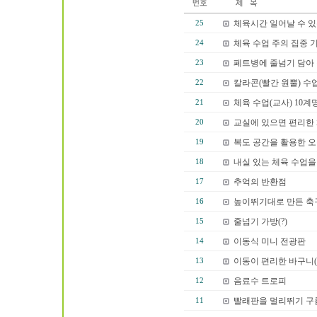
체육시간 일어날 수 있
25
체육 수업 주의 집중 
24
페트병에 줄넘기 담아
23
칼라콘(빨간 원뿔) 수
22
체육 수업(교사) 10계
21
교실에 있으면 편리한
20
복도 공간을 활용한 
19
내실 있는 체육 수업을
18
추억의 반환점
17
높이뛰기대로 만든 축
16
줄넘기 가방(?)
15
이동식 미니 전광판
14
이동이 편리한 바구니(?
13
음료수 트로피
12
빨래판을 멀리뛰기 
11