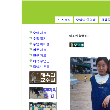
연지 6-5
주먹밥 졸업생
체육
수업 자료
팀조끼 활용하기
수업
일기
수업
아이템
업무 자료
연구 자료
체육 수업안
줄넘기 운동