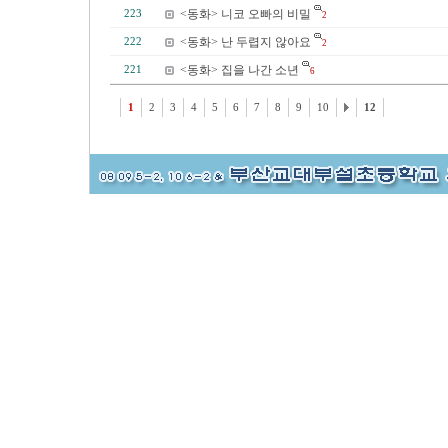
<동화> 니코 오빠의 비밀
223
2
<동화> 난 두렵지 않아요
222
2
<동화> 집을 나간 소년
221
6
1
2
3
4
5
6
7
8
9
10
12