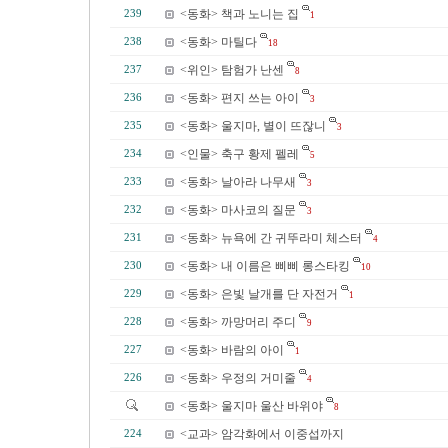
<동화> 책과 노니는 집
239
1
<동화> 마틸다
238
18
<위인> 탐험가 난센
237
8
<동화> 편지 쓰는 아이
236
3
<동화> 울지마, 별이 뜨잖니
235
3
<인물> 축구 황제 펠레
234
5
<동화> 날아라 나무새
233
3
<동화> 마사코의 질문
232
3
<동화> 뉴욕에 간 귀뚜라미 체스터
231
4
<동화> 내 이름은 삐삐 롱스타킹
230
10
<동화> 은빛 날개를 단 자전거
229
1
<동화> 까망머리 주디
228
9
<동화> 바람의 아이
227
1
<동화> 우정의 거미줄
226
4
<동화> 울지마 울산 바위야
8
<교과> 암각화에서 이중섭까지
224