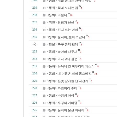
<동화> 개를 훔치는 완벽한 방법
240
3
<동화> 책과 노니는 집
239
1
<동화> 마틸다
238
18
<위인> 탐험가 난센
237
8
<동화> 편지 쓰는 아이
236
3
<동화> 울지마, 별이 뜨잖니
235
3
<인물> 축구 황제 펠레
5
<동화> 날아라 나무새
233
3
<동화> 마사코의 질문
232
3
<동화> 뉴욕에 간 귀뚜라미 체스터
231
4
<동화> 내 이름은 삐삐 롱스타킹
230
10
<동화> 은빛 날개를 단 자전거
229
1
<동화> 까망머리 주디
228
9
<동화> 바람의 아이
227
1
<동화> 우정의 거미줄
226
4
<동화> 울지마 울산 바위야
225
8