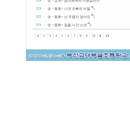
<교과> 암각화에서 이중섭까지
224
<동화> 니코 오빠의 비밀
223
2
<동화> 난 두렵지 않아요
222
2
<동화> 집을 나간 소년
221
6
1
2
3
4
5
6
7
8
9
10
12