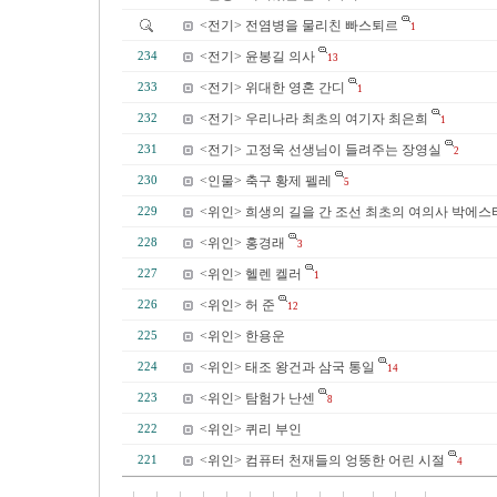
<전기> 전염병을 물리친 빠스퇴르
1
<전기> 윤봉길 의사
234
13
<전기> 위대한 영혼 간디
233
1
<전기> 우리나라 최초의 여기자 최은희
232
1
<전기> 고정욱 선생님이 들려주는 장영실
231
2
<인물> 축구 황제 펠레
230
5
<위인> 희생의 길을 간 조선 최초의 여의사 박에스
229
<위인> 홍경래
228
3
<위인> 헬렌 켈러
227
1
<위인> 허 준
226
12
<위인> 한용운
225
<위인> 태조 왕건과 삼국 통일
224
14
<위인> 탐험가 난센
223
8
<위인> 퀴리 부인
222
<위인> 컴퓨터 천재들의 엉뚱한 어린 시절
221
4