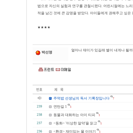
법으로 자신의 실험과 연구를 관철시켰다. 어린시절에는 느리고
적을 남긴 것에 큰 감명을 받았다. 아이들에게 권해주고 싶은 
★★★★
얼마나 재미가 있길래 별이 내게나 될까?
박선영
주먹밥 선생님의 독서 기록장입니다
7
연탄길 1
239
1
동물과 대화하는 아이 티피
238
1
<동화> '이상한 알약'을 읽고
237
1
<환경> 재미있는 물 이야기
236
1