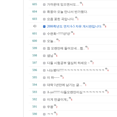
가까운데 있으면서도....
605
1
휘웅아 오늘 만나서 반가웠다.
604
요즘 꽂힌 곡입니다.
603
1
2006학년도 연지 6-5 자유 게시판입니다.
8
수련회~!!!!!@!@
601
4
오늘...
600
7
참 오랜만에 들어오네....쩝..
599
1
샘님
598
6
다들 시험공부 열심히 하세요 ~
597
2
나는봤다!!!!ㅋㅋㅋㅋㅋㅋㅋㅋㅋㅋㅋㅋㅋ
596
4
이 하~~~
595
3
대략 1년만에 남기는 글....
594
1
A-yo!!!!!! 다들오랜만이심ㅋㅋㅋㅋㅋㅋㅋ
593
3
이게 먼글이게;;
592
6
우왕
591
2
ㅋㅋ
590
3