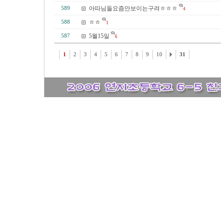
아따님들요즘안보이는구려ㅎㅎㅎ
589
4
ㅎㅎ
588
1
5월15일
587
6
1
2
3
4
5
6
7
8
9
10
31