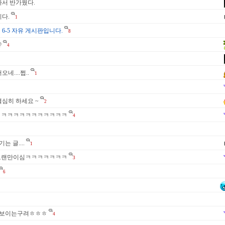
나서 반가웠다.
다.
1
 6-5 자유 게시판입니다.
8
@
4
네....쩝..
1
열심히 하세요 ~
2
ㅋㅋㅋㅋㅋㅋㅋㅋㅋㅋㅋㅋㅋ
4
는 글....
1
! 다들오랜만이심ㅋㅋㅋㅋㅋㅋㅋ
3
6
보이는구려ㅎㅎㅎ
4