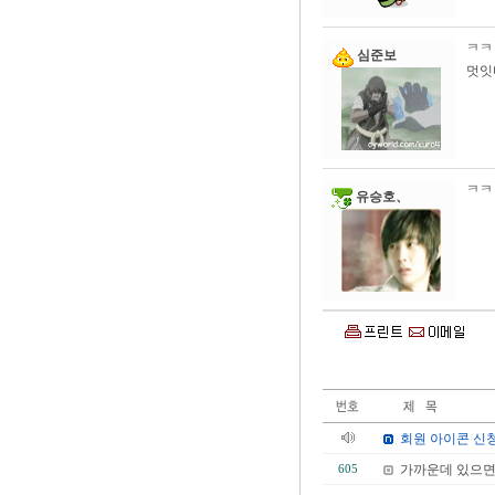
ㅋㅋ
심준보
멋잇
ㅋㅋ
유승호、
회원 아이콘 신
가까운데 있으면서
605