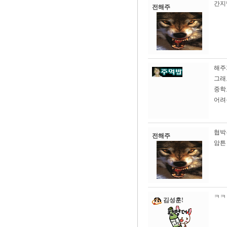
간지
전해주
해주
그래
중학
어려
협박
전해주
암튼
ㅋㅋ
김성훈!