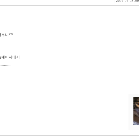
|
2007·04·08 20
부니???
 홈폐이지에서
..........