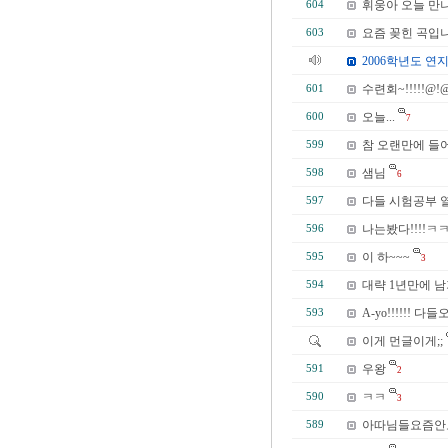
휘웅아 오늘 만
604
요즘 꽂힌 곡입니
603
2006학년도 연지
수련회~!!!!!@!
601
오늘...
600
7
참 오랜만에 들어오
599
샘님
598
6
다들 시험공부 
597
나는봤다!!!!
596
이 하~~~
595
3
대략 1년만에 남기
594
A-yo!!!!!
593
이게 먼글이게;;
우왕
591
2
ㅋㅋ
590
3
아따님들요즘안
589