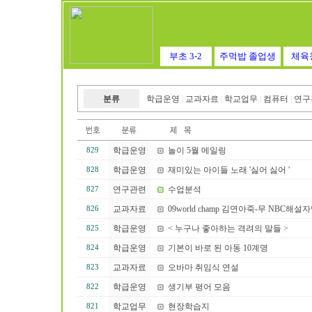
부초 3-2
주먹밥 졸업생
체육
분류
학급운영
교과자료
학교업무
컴퓨터
연구
|
|
|
|
학급운영
놀이 5월 메일링
829
학급운영
재미있는 아이들 노래 '싫어 싫어 '
828
연구관련
수업분석
827
교과자료
09world champ 김연아죽-무 NBC해
826
학급운영
< 누구나 좋아하는 격려의 말들 >
825
학급운영
기본이 바로 된 아동 10계명
824
교과자료
오바마 취임식 연설
823
학급운영
생기부 평어 모음
822
학교업무
현장학습지
821