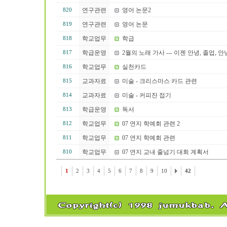
연구관련
영어 논문2
820
연구관련
영어 논문
819
학교업무
학급
818
학급운영
2월의 노래 가사 --- 이젠 안녕, 졸업, 안
817
학교업무
실천카드
816
교과자료
미술 - 크리스마스 카드 관련
815
교과자료
미술 - 커피잔 접기
814
학급운영
독서
813
학교업무
07 연지 학예회 관련 2
812
학교업무
07 연지 학예회 관련
811
학교업무
07 연지 교내 줄넘기 대회 계획서
810
1
2
3
4
5
6
7
8
9
10
42