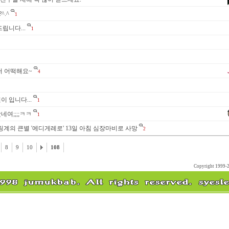
^.^
1
립니다...
1
 저 어떡해요~
4
 입니다...
1
여;;;;ㅋㅋ
1
계의 큰별 '에디게레로' 13일 아침 심장마비로 사망
2
8
9
10
108
Copyright 1999-