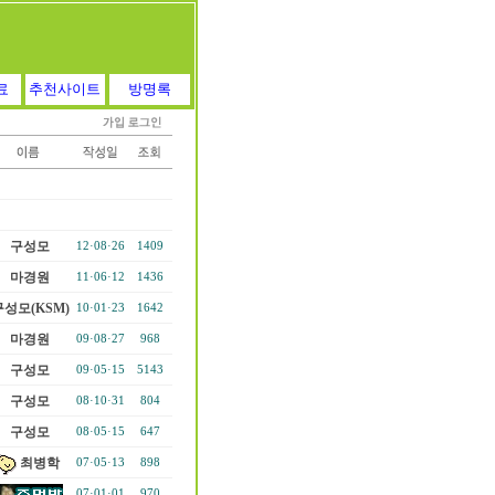
료
추천사이트
방명록
구성모
12·08·26
1409
마경원
11·06·12
1436
구성모(KSM)
10·01·23
1642
마경원
09·08·27
968
구성모
09·05·15
5143
구성모
08·10·31
804
구성모
08·05·15
647
최병학
07·05·13
898
07·01·01
970