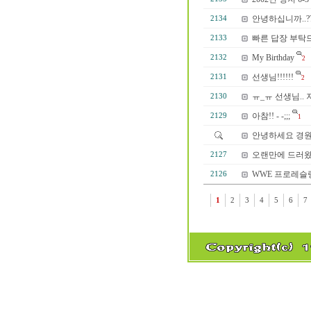
안녕하십니까..??
2134
빠른 답장 부탁드
2133
My Birthday
2132
2
선생님!!!!!!
2131
2
ㅠ_ㅠ 선생님..
2130
아참!! - -;;;
2129
1
안녕하세요 경원이
오랜만에 드러왔네
2127
WWE 프로레슬링
2126
1
2
3
4
5
6
7