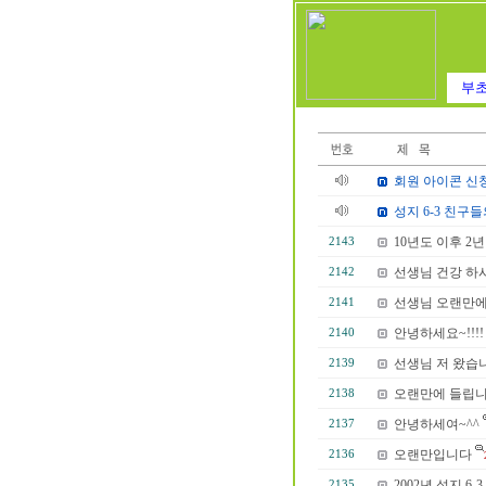
부초
회원 아이콘 신
성지 6-3 친구
10년도 이후 2
2143
선생님 건강 하
2142
선생님 오랜만
2141
안녕하세요~!!!
2140
선생님 저 왔습
2139
오랜만에 들립니
2138
안녕하세여~^^
2137
오랜만입니다
2136
2002년 성지 6
2135