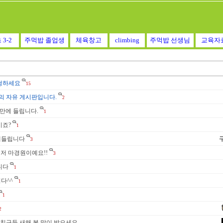
 3-2
주먹밥 졸업생
체육창고
climbing
주먹밥 선생님
교육자
청하세요
15
들의 자유 게시판입니다.
2
년만에 들립니다.
1
시죠?
1
에들립니다
3
! 저 마경원이예요!!
3
니다
1
다^^
1
1
2
-3 친구들 새해 복 많이 받으세요.