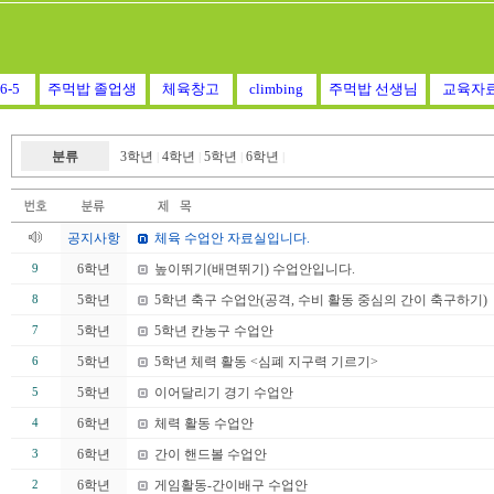
6-5
주먹밥 졸업생
체육창고
climbing
주먹밥 선생님
교육자
분류
3학년
4학년
5학년
6학년
|
|
|
|
공지사항
체육 수업안 자료실입니다.
6학년
높이뛰기(배면뛰기) 수업안입니다.
9
5학년
5학년 축구 수업안(공격, 수비 활동 중심의 간이 축구하기)
8
5학년
5학년 칸농구 수업안
7
5학년
5학년 체력 활동 <심폐 지구력 기르기>
6
5학년
이어달리기 경기 수업안
5
6학년
체력 활동 수업안
4
6학년
간이 핸드볼 수업안
3
6학년
게임활동-간이배구 수업안
2