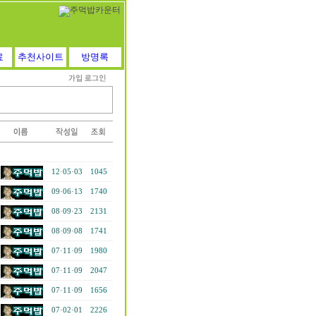
료
추천사이트
방명록
12·05·03
1045
09·06·13
1740
08·09·23
2131
08·09·08
1741
07·11·09
1980
07·11·09
2047
07·11·09
1656
07·02·01
2226