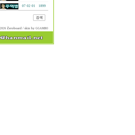
07·02·01
1899
Zeroboard
/ skin by
-2026
GGAMBO