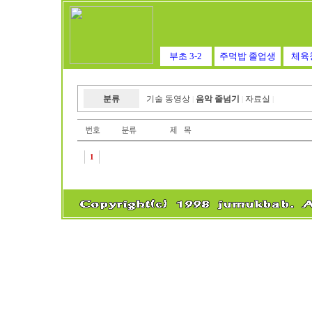
부초 3-2
주먹밥 졸업생
체육
분류
기술 동영상
음악 줄넘기
자료실
|
|
|
1