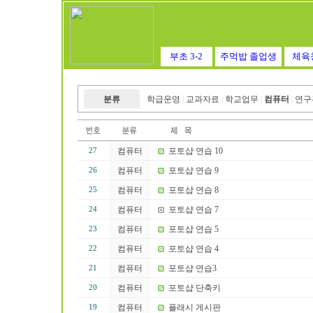
부초 3-2
주먹밥 졸업생
체육
분류
학급운영
교과자료
학교업무
컴퓨터
연구
|
|
|
|
컴퓨터
포토샵 연습 10
27
컴퓨터
포토샵 연습 9
26
컴퓨터
포토샵 연습 8
25
컴퓨터
포토샵 연습 7
24
컴퓨터
포토샵 연습 5
23
컴퓨터
포토샵 연습 4
22
컴퓨터
포토샵 연습3
21
컴퓨터
포토샵 단축키
20
컴퓨터
플래시 게시판
19