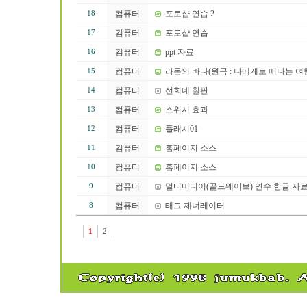
컴퓨터
포토샵 연습 2
18
컴퓨터
포토샵 연습
17
컴퓨터
ppt 자료
16
컴퓨터
라몬의 바다(원곡 : 나에게로 떠나는 여
15
컴퓨터
선희네 칠판
14
컴퓨터
스위시 효과
13
컴퓨터
플래시01
12
컴퓨터
홈페이지 소스
11
컴퓨터
홈페이지 소스
10
컴퓨터
멀티미디어(골드웨이브) 연수 한글 자
9
컴퓨터
태그 제너레이터
8
1
2