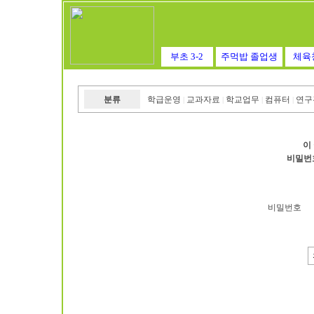
부초 3-2
주먹밥 졸업생
체육
분류
학급운영
교과자료
학교업무
컴퓨터
연구
|
|
|
|
이
비밀번
비밀번호