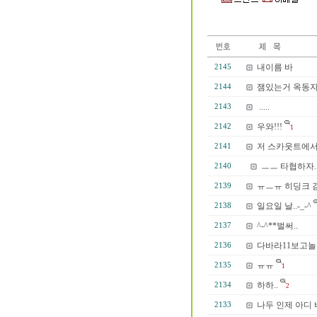
내이름 바
2145
잼있는거 옥동자
2144
.....
2143
우와!!!
2142
1
저 스카웃트에서/
2141
ㅡㅡ 타협하자..
2140
ㅠㅡㅠ 히딩크 
2139
일요일 날..-_-^
2138
^-^**벌써..
2137
다바라11보고
2136
ㅠㅠ
2135
1
하하..
2134
2
나두 인제 아디 
2133