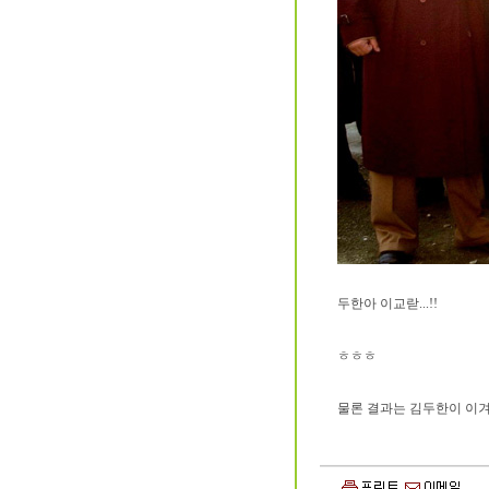
두한아 이교랃...!!
ㅎㅎㅎ
물론 결과는 김두한이 이겨씀