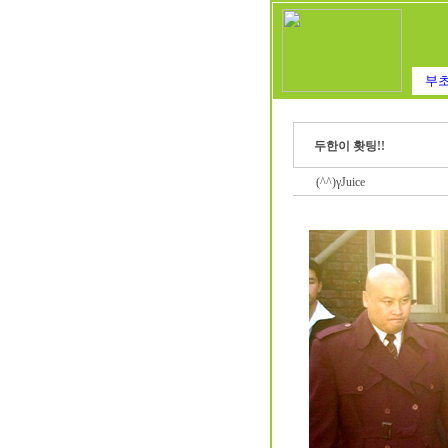
부초
두한이 홧팅!!
(^^)γJuice