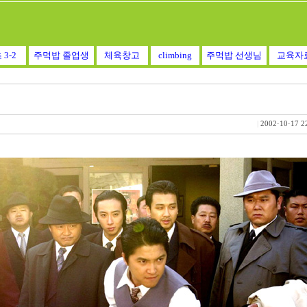
 3-2
주먹밥 졸업생
체육창고
climbing
주먹밥 선생님
교육자
|
2002·10·17 2