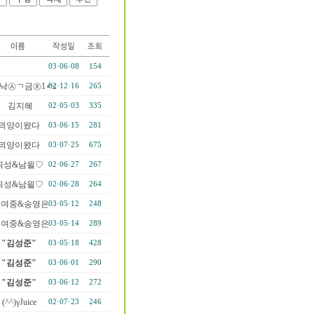
03·06·08
154
낙㉦ㄱ금㉨1♂≤
02·12·16
265
김지혜
02·05·03
335
믜양이왔다
03·06·15
281
믜양이왔다
03·07·25
675
즤성&남읠♡
02·06·27
267
즤성&남읠♡
02·06·28
264
즨여중&송영은
03·05·12
248
즨여중&송영은
03·05·14
289
"김성준"
03·05·18
428
"김성준"
03·06·01
290
"김성준"
03·06·12
272
(^^)γJuice
02·07·23
246