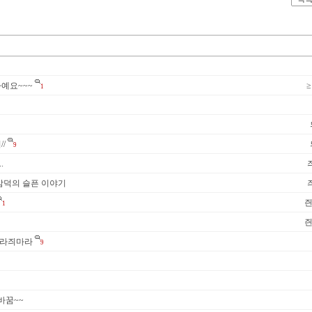
예요~~~
≥
1
/
9
.
감덕의 슬픈 이야기
1
놀라즤마라
9
바꿈~~