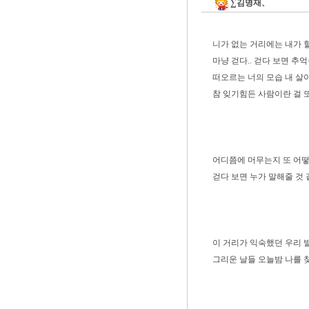
∑김명재、
니가 없는 거리에는 내가 
마냥 걷다.. 걷다 보면 추
떠오르는 너의 모습 내 살
참 잊기힘든 사람이란 걸 
어디쯤에 머무는지 또 어
걷다 보면 누가 말해줄 것
이 거리가 익숙했던 우리
그리운 날들 오늘밤 나를 