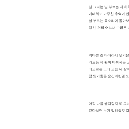
널 그리는 널 부르는 내 
애태워도 마주친 추억이 
날 부르는 목소리에 돌아
텅 빈 거리 어느새 수많은 
막다른 길 다다라서 낯익은
가로등 속 환히 비춰지는 
떠오르는 그때 모습 내 살
참 잊기힘든 순간이란걸 또
아직 나를 생각할지 또 그
걷다보면 누가 말해줄것 