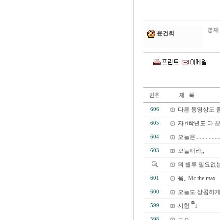
명재
윤건희
다른 동영상도 좀요.
606
자 6학년도 다 끝나
605
오늘은.................
604
오늘따라,,
603
뭐 별루 필요없는
음,, Mc the m
601
오늘도 상콤하게
600
시험
599
1
ㄷㅇ
598