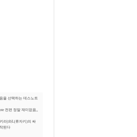
죽음을 선택하는 데스노트
 Note 전편 정말 재미없음,,
키라)와L(류자키)의 싸
시작된다