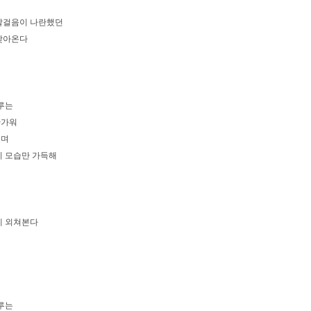
 발걸음이 나란했던
찾아온다
하루는
반가워
보며
니 모습만 가득해
에 외쳐본다
하루는