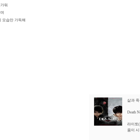
반가워
보며
니 모습만 가득해
삶과 
Death
라이토(
움이 