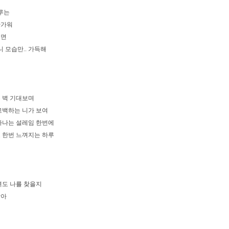
하루는
반가워
보면
니 모습만.. 가득해
 벽 기대보며
고백하는 니가 보여
아나는 설레임 한번에
 한번 느껴지는 하루
녀도 나를 찾을지
같아