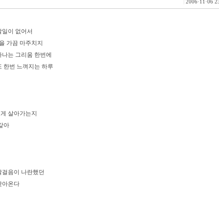
|
2006·11·06 2
할일이 없어서
억을 가끔 마주치지
아나는 그리움 한번에
또 한번 느껴지는 하루
떻게 살아가는지
 같아
 발걸음이 나란했던
찾아온다