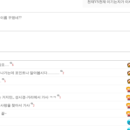
천재VS천재 이기는자가 이
 이름 꾸몄네??
....
6
가는데 포인트나 알아봅시다..............
2
.
5
 거지만,, 성시경-거리에서 가사 ㅋㅋ
1
ax - 사랑을 찾아서 가사
2
 끝~