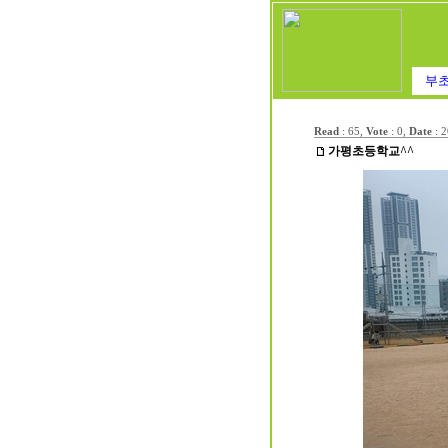
부초
Read
: 65,
Vote
: 0,
Date
:
2
가평초등학교^^