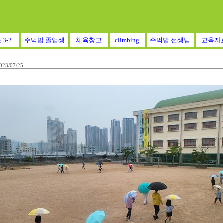
 3-2
주먹밥 졸업생
체육창고
climbing
주먹밥 선생님
교육자
023/07/25