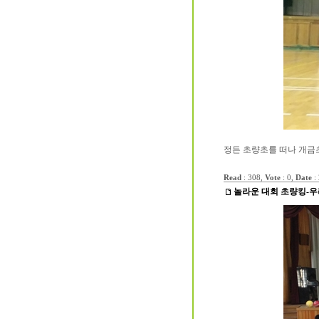
정든 초량초를 떠나 개금
Read
: 308,
Vote
: 0,
Date
:
놀라운 대회 초량킹-우