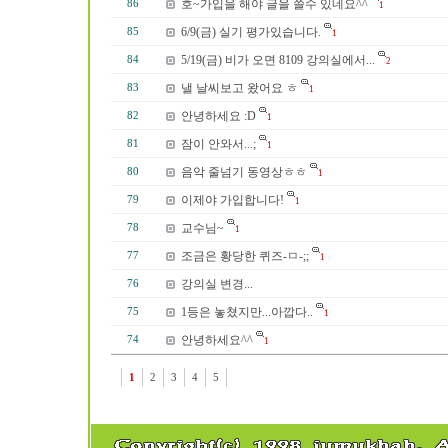
호~가입을 해야 글을 쓸수 있네요^^
86
1
6/9(금) 실기 평가있습니다.
85
1
5/19(금) 비가 오면 8109 강의실에서...
84
2
낼 날씨보고 왔어요 ㅎ
83
1
안녕하세요 :D
82
1
잠이 안와서...;
81
1
음악 줄넘기 동영상ㅎㅎ
80
1
이제야 가입합니다!
79
1
교수님~
78
1
조금은 황당한 퀴즈-ㅁ-;;
77
1
강의실 변경...
76
1등은 놓쳤지만...아깝다..
75
1
안녕하세요^^
74
1
1
2
3
4
5