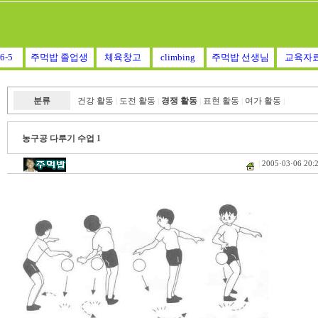
6-5
주먹밥 졸업생
체육창고
climbing
주먹밥 선생님
교육자
분류
건강 활동
도전 활동
경쟁 활동
표현 활동
여가 활동
|
|
|
|
|
농구공 다루기 수업 1
|
2005·03·06 20: