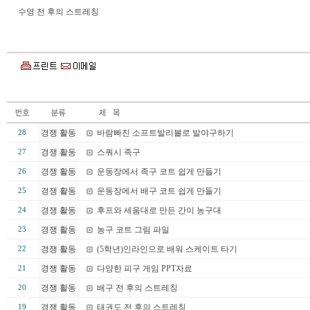
수영 전 후의 스트레칭
경쟁 활동
바람빠진 소프트발리볼로 발야구하기
28
경쟁 활동
스쿼시 족구
27
경쟁 활동
운동장에서 족구 코트 쉽게 만들기
26
경쟁 활동
운동장에서 배구 코트 쉽게 만들기
25
경쟁 활동
후프와 세움대로 만든 간이 농구대
24
경쟁 활동
농구 코트 그림 파일
23
경쟁 활동
(5학년)인라인으로 배워 스케이트 타기
22
경쟁 활동
다양한 피구 게임 PPT자료
21
경쟁 활동
배구 전 후의 스트레칭
20
경쟁 활동
태권도 전 후의 스트레칭
19