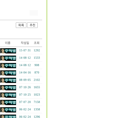
15·07·31
1292
14·08·12
1533
14·08·12
908
14·04·16
870
08·09·05
2102
07·10·26
1655
07·10·25
1023
07·07·20
7158
06·02·24
1358
06·02·24
1296