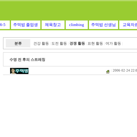
6-5
주먹밥 졸업생
체육창고
climbing
주먹밥 선생님
교육자
분류
건강 활동
도전 활동
경쟁 활동
표현 활동
여가 활동
|
|
|
|
|
수영 전 후의 스트레칭
|
2006·02·24 22: