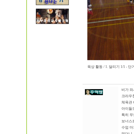
육상 활동 / 1. 달리기 1/1 -
비가 와
크라우칭
체육관 
아이들도
특히 무
보너스로
수업 마
었더니