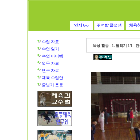
연지 6-5
주먹밥 졸업생
체육
수업 자료
육상 활동 - 1. 달리기 1/1 -
수업
일기
수업
아이템
업무 자료
연구 자료
체육 수업안
줄넘기 운동