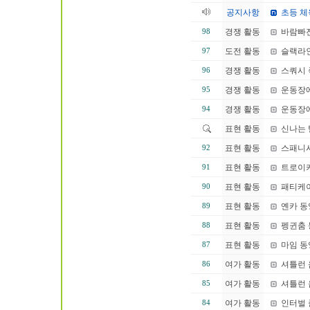
공지사항
초등 체
경쟁 활동
바람빠
98
도전 활동
슬랙라인
97
경쟁 활동
스쿼시 
96
경쟁 활동
운동장에
95
경쟁 활동
운동장에
94
표현 활동
신나는 
표현 활동
스패니
92
표현 활동
트로이
91
표현 활동
패티케이
90
표현 활동
옌카 동
89
표현 활동
펭귄춤
88
표현 활동
마임 동
87
여가 활동
셔틀런 음
86
여가 활동
셔틀런 음
85
여가 활동
인터벌 
84