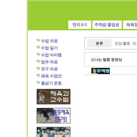
연지 6-5
주먹밥 졸업생
체육
수업 자료
분류
건강 활동
도
|
수업
일기
수업
아이템
신나는 탈춤 동영상
업무 자료
연구 자료
체육 수업안
줄넘기 운동