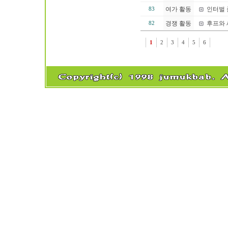
여가 활동
인터벌 
83
경쟁 활동
후프와 
82
1
2
3
4
5
6