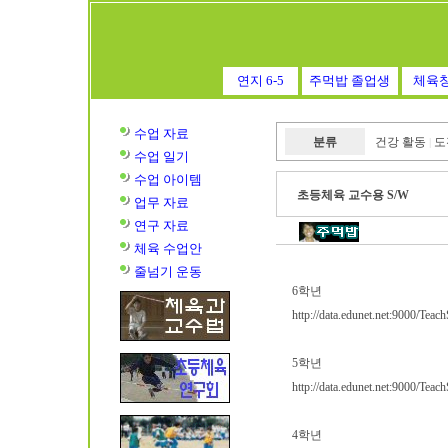
연지 6-5
주먹밥 졸업생
체육
수업 자료
분류
건강 활동
도
|
수업
일기
수업
아이템
초등체육 교수용 S/W
업무 자료
연구 자료
체육 수업안
줄넘기 운동
6학년
http://data.edunet.net:9000/Tea
5학년
http://data.edunet.net:9000/Tea
4학년