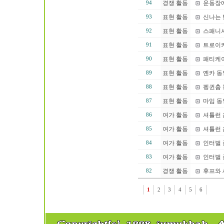
경쟁 활동
운동장에
94
표현 활동
신나는 
93
표현 활동
스패니
92
표현 활동
트로이
91
표현 활동
패티케이
90
표현 활동
옌카 동
89
표현 활동
펭귄춤
88
표현 활동
마임 동
87
여가 활동
셔틀런 음
86
여가 활동
셔틀런 음
85
여가 활동
인터벌 
84
여가 활동
인터벌 
83
경쟁 활동
후프와 
82
1
2
3
4
5
6