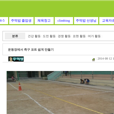
6-5
주먹밥 졸업생
체육창고
climbing
주먹밥 선생님
교육자
분류
건강 활동
도전 활동
경쟁 활동
표현 활동
여가 활동
|
|
|
|
|
운동장에서 족구 코트 쉽게 만들기
|
2014·08·12 1