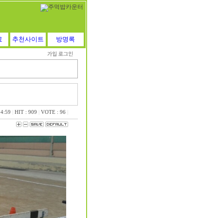
료
추천사이트
방명록
4:59
|
HIT : 909
|
VOTE : 96
|