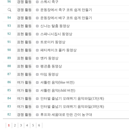
경쟁 활동
스쿼시 족구
96
경쟁 활동
운동장에서 족구 코트 쉽게 만들기
경쟁 활동
운동장에서 배구 코트 쉽게 만들기
94
표현 활동
신나는 탈춤 동영상
93
표현 활동
스패니시집시 동영상
92
표현 활동
트로이카 동영상
91
표현 활동
패티케이크 폴카 동영상
90
표현 활동
옌카 동영상
89
표현 활동
펭귄춤 동영상
88
표현 활동
마임 동영상
87
여가 활동
셔틀런 음악(blue 버전)
86
여가 활동
셔틀런 음악(child 버전)
85
여가 활동
인터벌 줄넘기 오래뛰기 음악파일(13단계)
84
여가 활동
인터벌 줄넘기 오래뛰기 음악파일(10단계)
83
경쟁 활동
후프와 세움대로 만든 간이 농구대
82
1
2
3
4
5
6