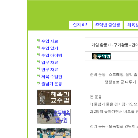
연지 6-5
주먹밥 졸업생
체육
수업 자료
게임 활동 / 1. 구기활동 - 
수업
일기
수업
아이템
업무 자료
연구 자료
준비 운동 - 스트레칭, 음악 
체육 수업안
탱탱볼로 공 다루기
줄넘기 운동
본 운동
1) 줄넘기 줄을 경기장 라인으로 
2) 2팀씩 돌아가면서 네트를
정리 운동 - 모둠별로 간단히