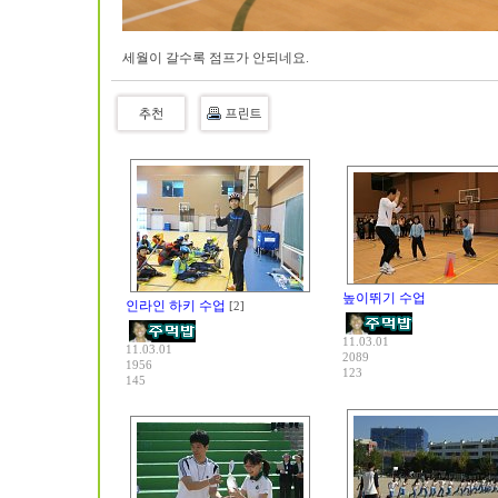
세월이 갈수록 점프가 안되네요.
높이뛰기 수업
인라인 하키 수업
[2]
11.03.01
11.03.01
2089
1956
123
145