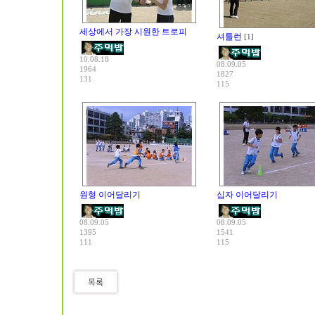
세상에서 가장 시원한 트로피
셔틀런
[1]
10.08.18
08.09.05
1964
1827
131
115
원형 이어달리기
십자 이어달리기
08.09.05
08.09.05
1395
1541
111
115