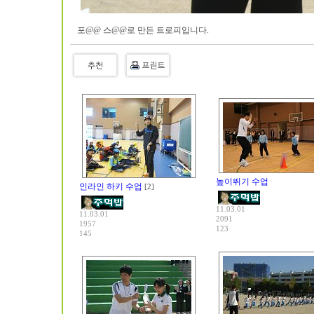
포@@ 스@@로 만든 트로피입니다.
높이뛰기 수업
인라인 하키 수업
[2]
11.03.01
11.03.01
2091
1957
123
145