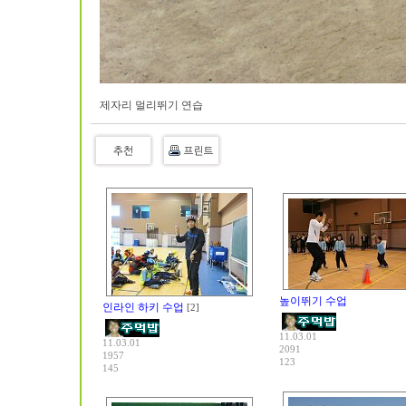
제자리 멀리뛰기 연습
높이뛰기 수업
인라인 하키 수업
[2]
11.03.01
11.03.01
2091
1957
123
145