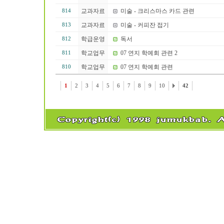
교과자료
미술 - 크리스마스 카드 관련
814
교과자료
미술 - 커피잔 접기
813
학급운영
독서
812
학교업무
07 연지 학예회 관련 2
811
학교업무
07 연지 학예회 관련
810
1
2
3
4
5
6
7
8
9
10
42