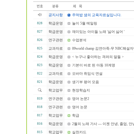
공지사항
주먹밥 샘의 교육자료실입니다.
학급운영
놀이 5월 메일링
828
학급운영
재미있는 아이들 노래 '싫어 싫어 '
827
연구관련
수업분석
826
교과자료
09world champ 김연아죽-무 NBC해
825
학급운영
< 누구나 좋아하는 격려의 말들 >
824
학급운영
기본이 바로 된 아동 10계명
823
교과자료
오바마 취임식 연설
822
학급운영
생기부 평어 모음
821
학교업무
현장학습지
연구관련
영어 논문2
819
연구관련
영어 논문
818
학교업무
학급
817
학급운영
2월의 노래 가사 --- 이젠 안녕, 졸업, 안
816
학교업무
실천카드
815