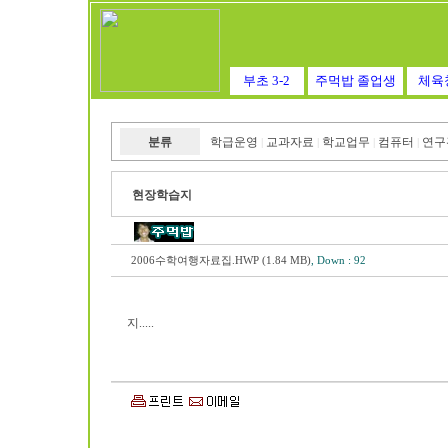
부초 3-2
주먹밥 졸업생
체육
분류
학급운영
교과자료
학교업무
컴퓨터
연구
|
|
|
|
현장학습지
2006수학여행자료집.HWP (1.84 MB)
, Down : 92
지.....