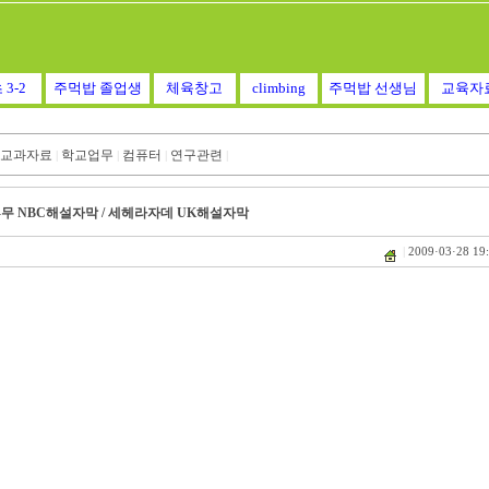
 3-2
주먹밥 졸업생
체육창고
climbing
주먹밥 선생님
교육자
교과자료
학교업무
컴퓨터
연구관련
|
|
|
|
연아죽-무 NBC해설자막 / 세헤라자데 UK해설자막
|
2009·03·28 19