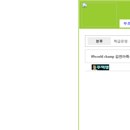
부초
분류
학급운영
|
09world champ 김