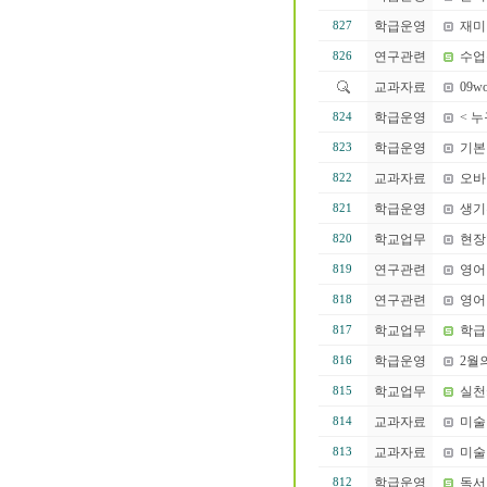
학급운영
재미
827
연구관련
수업
826
교과자료
09w
학급운영
< 
824
학급운영
기본
823
교과자료
오바
822
학급운영
생기
821
학교업무
현장
820
연구관련
영어
819
연구관련
영어
818
학교업무
학급
817
학급운영
2월의
816
학교업무
실천
815
교과자료
미술
814
교과자료
미술
813
학급운영
독서
812