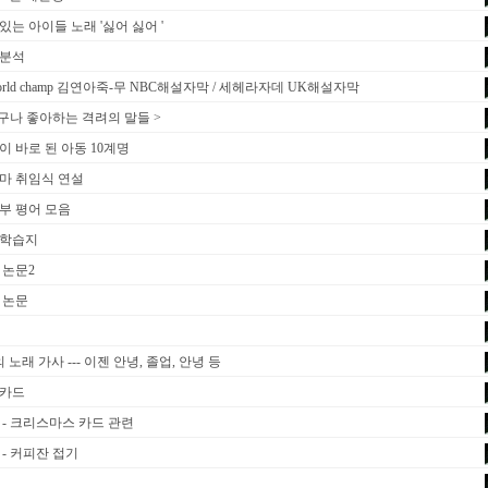
있는 아이들 노래 '싫어 싫어 '
분석
orld champ 김연아죽-무 NBC해설자막 / 세헤라자데 UK해설자막
누구나 좋아하는 격려의 말들 >
이 바로 된 아동 10계명
마 취임식 연설
부 평어 모음
학습지
 논문2
 논문
 노래 가사 --- 이젠 안녕, 졸업, 안녕 등
카드
 - 크리스마스 카드 관련
 - 커피잔 접기