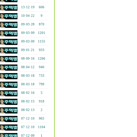
13·12·19
606
10·04·22
9
09·03·28
870
09·03·09
1201
09·03·09
1155
09·01·21
933
08·09·16
1266
08·04·12
940
08·03·18
733
08·03·18
799
08·02·16
5
08·02·15
918
08·02·13
2
07·12·10
965
07·12·10
1104
07·12·09
1